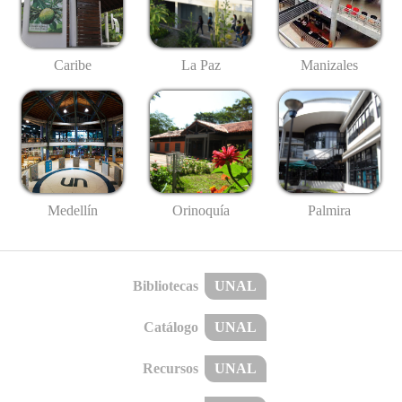
Caribe
La Paz
Manizales
Medellín
Palmira
Orinoquía
Bibliotecas
UNAL
Catálogo
UNAL
Recursos
UNAL