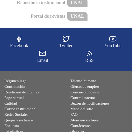
Repositorio institucional
UNAL
Portal de revistas
UNAL
Facebook
Twitter
YouTube
Email
RSS
Régimen legal
Talento humano
Contratación
Ofertas de empleo
Rendición de cuentas
Concurso docente
Pago virtual
Control interno
Calidad
Buzón de notificaciones
Correo institucional
Mapa del sitio
Redes Sociales
FAQ
Quejas y reclamos
Atención en línea
Encuesta
Contáctenos
Estadísticas
Glosario