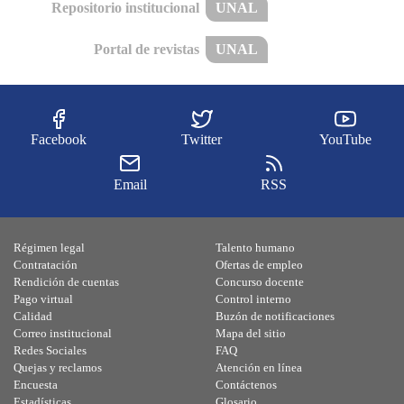
Repositorio institucional
UNAL
Portal de revistas
UNAL
Facebook
Twitter
YouTube
Email
RSS
Régimen legal
Talento humano
Contratación
Ofertas de empleo
Rendición de cuentas
Concurso docente
Pago virtual
Control interno
Calidad
Buzón de notificaciones
Correo institucional
Mapa del sitio
Redes Sociales
FAQ
Quejas y reclamos
Atención en línea
Encuesta
Contáctenos
Estadísticas
Glosario