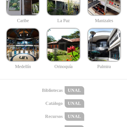
Caribe
La Paz
Manizales
Medellín
Palmira
Orinoquía
Bibliotecas
UNAL
Catálogo
UNAL
Recursos
UNAL