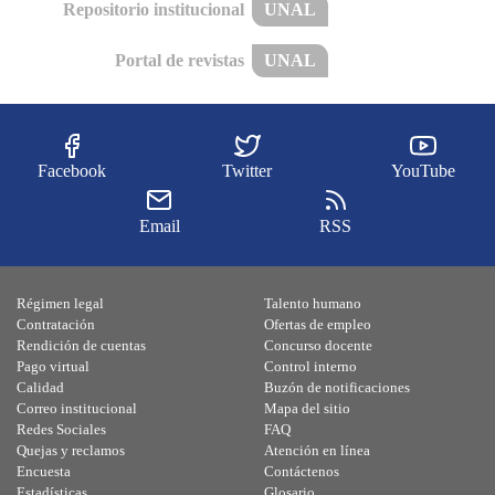
Repositorio institucional
UNAL
Portal de revistas
UNAL
Facebook
Twitter
YouTube
Email
RSS
Régimen legal
Talento humano
Contratación
Ofertas de empleo
Rendición de cuentas
Concurso docente
Pago virtual
Control interno
Calidad
Buzón de notificaciones
Correo institucional
Mapa del sitio
Redes Sociales
FAQ
Quejas y reclamos
Atención en línea
Encuesta
Contáctenos
Estadísticas
Glosario