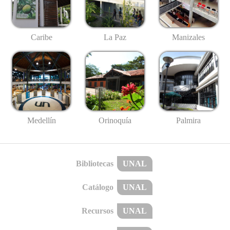
Caribe
La Paz
Manizales
Medellín
Palmira
Orinoquía
Bibliotecas
UNAL
Catálogo
UNAL
Recursos
UNAL