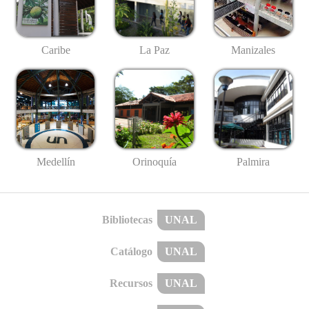
Caribe
La Paz
Manizales
Medellín
Palmira
Orinoquía
Bibliotecas
UNAL
Catálogo
UNAL
Recursos
UNAL