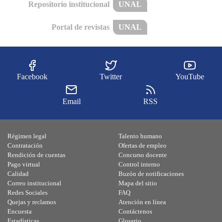
Repositorio institucional
UNAL
Portal de revistas
UNAL
Facebook
Twitter
YouTube
Email
RSS
Régimen legal
Talento humano
Contratación
Ofertas de empleo
Rendición de cuentas
Concurso docente
Pago virtual
Control interno
Calidad
Buzón de notificaciones
Correo institucional
Mapa del sitio
Redes Sociales
FAQ
Quejas y reclamos
Atención en línea
Encuesta
Contáctenos
Estadísticas
Glosario