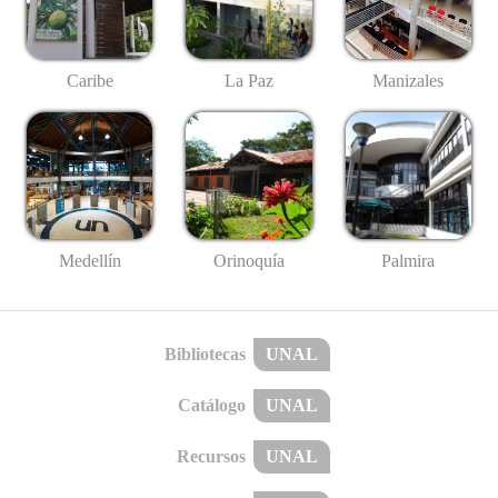
Caribe
La Paz
Manizales
Medellín
Palmira
Orinoquía
Bibliotecas
UNAL
Catálogo
UNAL
Recursos
UNAL