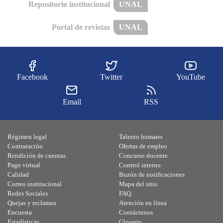
Repositorio institucional
UNAL
Portal de revistas
UNAL
Facebook
Twitter
YouTube
Email
RSS
Régimen legal
Talento humano
Contratación
Ofertas de empleo
Rendición de cuentas
Concurso docente
Pago virtual
Control interno
Calidad
Buzón de notificaciones
Correo institucional
Mapa del sitio
Redes Sociales
FAQ
Quejas y reclamos
Atención en línea
Encuesta
Contáctenos
Estadísticas
Glosario