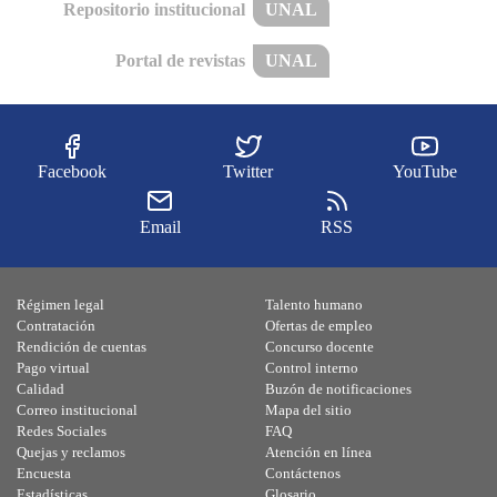
Repositorio institucional
UNAL
Portal de revistas
UNAL
Facebook
Twitter
YouTube
Email
RSS
Régimen legal
Talento humano
Contratación
Ofertas de empleo
Rendición de cuentas
Concurso docente
Pago virtual
Control interno
Calidad
Buzón de notificaciones
Correo institucional
Mapa del sitio
Redes Sociales
FAQ
Quejas y reclamos
Atención en línea
Encuesta
Contáctenos
Estadísticas
Glosario