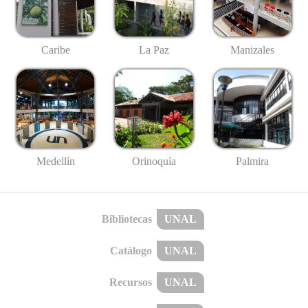
Caribe
La Paz
Manizales
Medellín
Palmira
Orinoquía
Bibliotecas
UNAL
Catálogo
UNAL
Recursos
UNAL