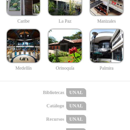
Caribe
La Paz
Manizales
Medellín
Palmira
Orinoquía
Bibliotecas
UNAL
Catálogo
UNAL
Recursos
UNAL