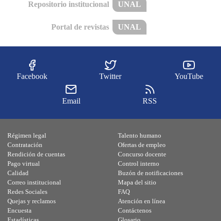
Repositorio institucional
UNAL
Portal de revistas
UNAL
Facebook
Twitter
YouTube
Email
RSS
Régimen legal
Talento humano
Contratación
Ofertas de empleo
Rendición de cuentas
Concurso docente
Pago virtual
Control interno
Calidad
Buzón de notificaciones
Correo institucional
Mapa del sitio
Redes Sociales
FAQ
Quejas y reclamos
Atención en línea
Encuesta
Contáctenos
Estadísticas
Glosario