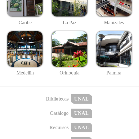
Caribe
La Paz
Manizales
Medellín
Palmira
Orinoquía
Bibliotecas
UNAL
Catálogo
UNAL
Recursos
UNAL