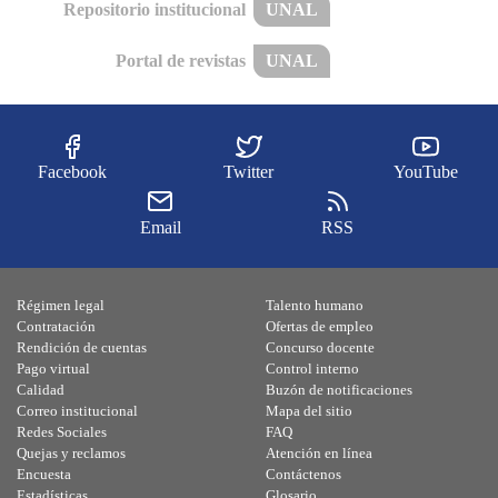
Repositorio institucional
UNAL
Portal de revistas
UNAL
Facebook
Twitter
YouTube
Email
RSS
Régimen legal
Talento humano
Contratación
Ofertas de empleo
Rendición de cuentas
Concurso docente
Pago virtual
Control interno
Calidad
Buzón de notificaciones
Correo institucional
Mapa del sitio
Redes Sociales
FAQ
Quejas y reclamos
Atención en línea
Encuesta
Contáctenos
Estadísticas
Glosario