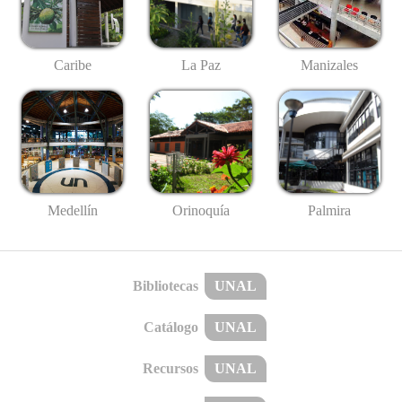
Caribe
La Paz
Manizales
Medellín
Palmira
Orinoquía
Bibliotecas
UNAL
Catálogo
UNAL
Recursos
UNAL