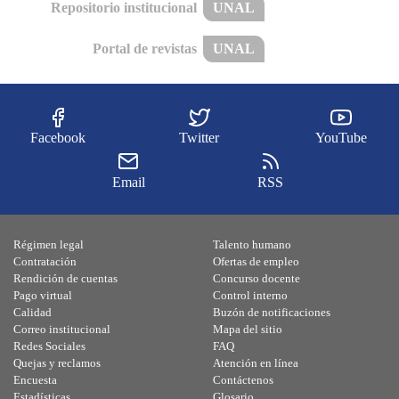
Repositorio institucional
UNAL
Portal de revistas
UNAL
Facebook
Twitter
YouTube
Email
RSS
Régimen legal
Talento humano
Contratación
Ofertas de empleo
Rendición de cuentas
Concurso docente
Pago virtual
Control interno
Calidad
Buzón de notificaciones
Correo institucional
Mapa del sitio
Redes Sociales
FAQ
Quejas y reclamos
Atención en línea
Encuesta
Contáctenos
Estadísticas
Glosario