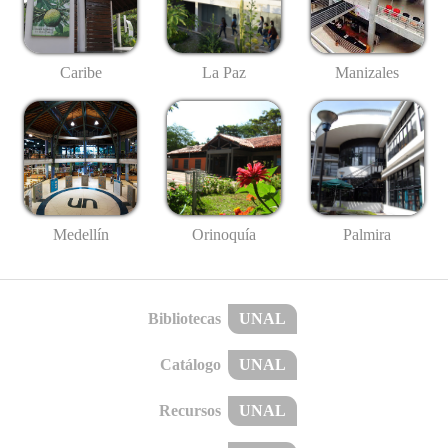
Caribe
La Paz
Manizales
Medellín
Palmira
Orinoquía
Bibliotecas
UNAL
Catálogo
UNAL
Recursos
UNAL