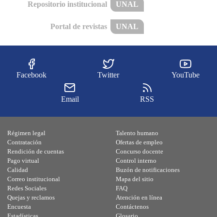
Repositorio institucional
UNAL
Portal de revistas
UNAL
Facebook
Twitter
YouTube
Email
RSS
Régimen legal
Talento humano
Contratación
Ofertas de empleo
Rendición de cuentas
Concurso docente
Pago virtual
Control interno
Calidad
Buzón de notificaciones
Correo institucional
Mapa del sitio
Redes Sociales
FAQ
Quejas y reclamos
Atención en línea
Encuesta
Contáctenos
Estadísticas
Glosario