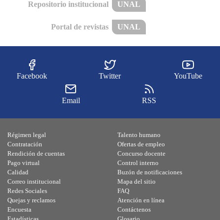
Repositorio institucional
UNAL
Portal de revistas
UNAL
Facebook
Twitter
YouTube
Email
RSS
Régimen legal
Talento humano
Contratación
Ofertas de empleo
Rendición de cuentas
Concurso docente
Pago virtual
Control interno
Calidad
Buzón de notificaciones
Correo institucional
Mapa del sitio
Redes Sociales
FAQ
Quejas y reclamos
Atención en línea
Encuesta
Contáctenos
Estadísticas
Glosario