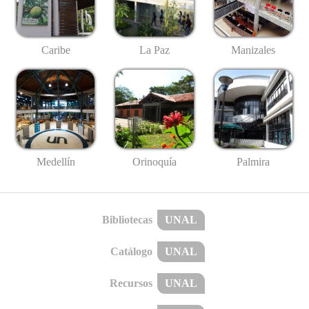
Caribe
La Paz
Manizales
Medellín
Palmira
Orinoquía
Bibliotecas
UNAL
Catálogo
UNAL
Recursos
UNAL