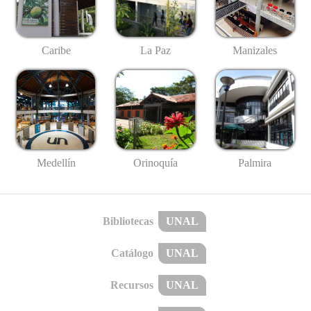
Caribe
La Paz
Manizales
Medellín
Palmira
Orinoquía
Bibliotecas
UNAL
Catálogo
UNAL
Recursos
UNAL