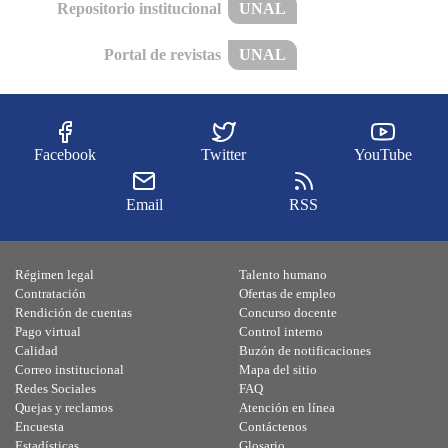
Repositorio institucional
UNAL
Portal de revistas
UNAL
Facebook
Twitter
YouTube
Email
RSS
Régimen legal
Talento humano
Contratación
Ofertas de empleo
Rendición de cuentas
Concurso docente
Pago virtual
Control interno
Calidad
Buzón de notificaciones
Correo institucional
Mapa del sitio
Redes Sociales
FAQ
Quejas y reclamos
Atención en línea
Encuesta
Contáctenos
Estadísticas
Glosario