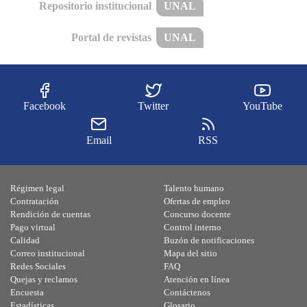
Repositorio institucional
UNAL
Portal de revistas
UNAL
Facebook
Twitter
YouTube
Email
RSS
Régimen legal
Talento humano
Contratación
Ofertas de empleo
Rendición de cuentas
Concurso docente
Pago virtual
Control interno
Calidad
Buzón de notificaciones
Correo institucional
Mapa del sitio
Redes Sociales
FAQ
Quejas y reclamos
Atención en línea
Encuesta
Contáctenos
Estadísticas
Glosario