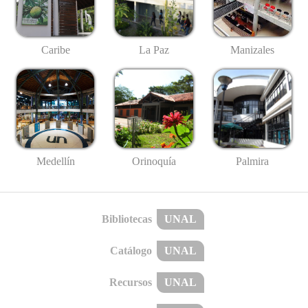
Caribe
La Paz
Manizales
Medellín
Palmira
Orinoquía
Bibliotecas
UNAL
Catálogo
UNAL
Recursos
UNAL