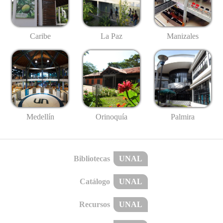
Caribe
La Paz
Manizales
Medellín
Palmira
Orinoquía
Bibliotecas
UNAL
Catálogo
UNAL
Recursos
UNAL