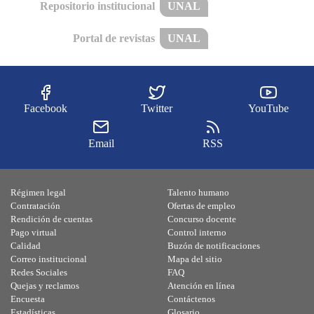
Repositorio institucional
UNAL
Portal de revistas
UNAL
Facebook
Twitter
YouTube
Email
RSS
Régimen legal
Talento humano
Contratación
Ofertas de empleo
Rendición de cuentas
Concurso docente
Pago virtual
Control interno
Calidad
Buzón de notificaciones
Correo institucional
Mapa del sitio
Redes Sociales
FAQ
Quejas y reclamos
Atención en línea
Encuesta
Contáctenos
Estadísticas
Glosario