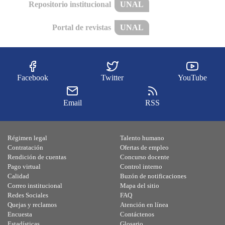
Repositorio institucional
UNAL
Portal de revistas
UNAL
Facebook
Twitter
YouTube
Email
RSS
Régimen legal
Talento humano
Contratación
Ofertas de empleo
Rendición de cuentas
Concurso docente
Pago virtual
Control interno
Calidad
Buzón de notificaciones
Correo institucional
Mapa del sitio
Redes Sociales
FAQ
Quejas y reclamos
Atención en línea
Encuesta
Contáctenos
Estadísticas
Glosario