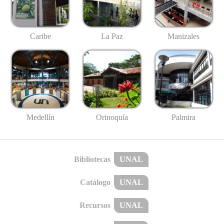
Caribe
La Paz
Manizales
Medellín
Palmira
Orinoquía
Bibliotecas
UNAL
Catálogo
UNAL
Recursos
UNAL