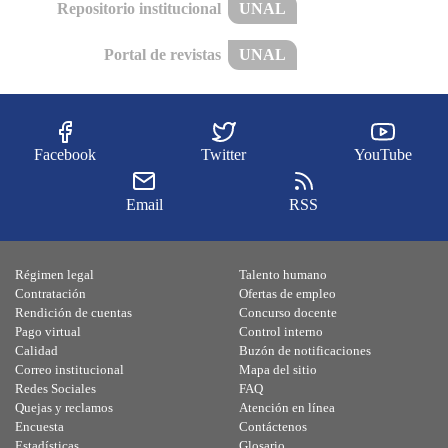
Repositorio institucional
UNAL
Portal de revistas
UNAL
Facebook
Twitter
YouTube
Email
RSS
Régimen legal
Talento humano
Contratación
Ofertas de empleo
Rendición de cuentas
Concurso docente
Pago virtual
Control interno
Calidad
Buzón de notificaciones
Correo institucional
Mapa del sitio
Redes Sociales
FAQ
Quejas y reclamos
Atención en línea
Encuesta
Contáctenos
Estadísticas
Glosario