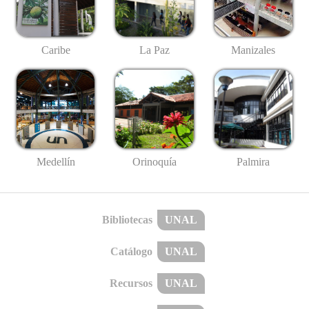
Caribe
La Paz
Manizales
Medellín
Palmira
Orinoquía
Bibliotecas
UNAL
Catálogo
UNAL
Recursos
UNAL