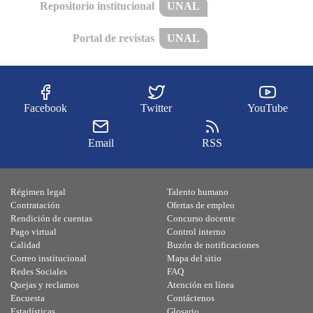
Repositorio institucional
UNAL
Portal de revistas
UNAL
Facebook
Twitter
YouTube
Email
RSS
Régimen legal
Talento humano
Contratación
Ofertas de empleo
Rendición de cuentas
Concurso docente
Pago virtual
Control interno
Calidad
Buzón de notificaciones
Correo institucional
Mapa del sitio
Redes Sociales
FAQ
Quejas y reclamos
Atención en línea
Encuesta
Contáctenos
Estadísticas
Glosario