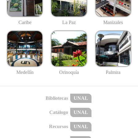
Caribe
La Paz
Manizales
Medellín
Palmira
Orinoquía
Bibliotecas
UNAL
Catálogo
UNAL
Recursos
UNAL