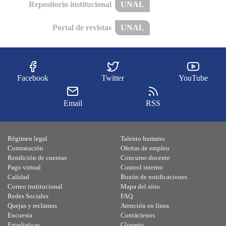
Repositorio institucional
UNAL
Portal de revistas
UNAL
Facebook
Twitter
YouTube
Email
RSS
Régimen legal
Talento humano
Contratación
Ofertas de empleo
Rendición de cuentas
Concurso docente
Pago virtual
Control interno
Calidad
Buzón de notificaciones
Correo institucional
Mapa del sitio
Redes Sociales
FAQ
Quejas y reclamos
Atención en línea
Encuesta
Contáctenos
Estadísticas
Glosario