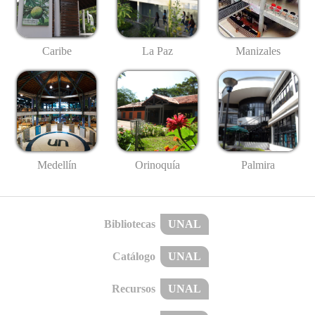
Caribe
La Paz
Manizales
Medellín
Palmira
Orinoquía
Bibliotecas
UNAL
Catálogo
UNAL
Recursos
UNAL