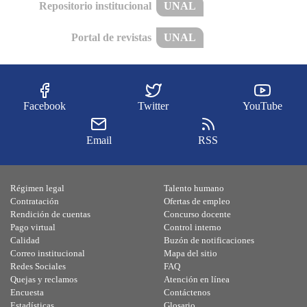
Repositorio institucional
UNAL
Portal de revistas
UNAL
Facebook
Twitter
YouTube
Email
RSS
Régimen legal
Talento humano
Contratación
Ofertas de empleo
Rendición de cuentas
Concurso docente
Pago virtual
Control interno
Calidad
Buzón de notificaciones
Correo institucional
Mapa del sitio
Redes Sociales
FAQ
Quejas y reclamos
Atención en línea
Encuesta
Contáctenos
Estadísticas
Glosario