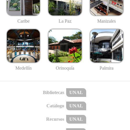
Caribe
La Paz
Manizales
Medellín
Palmira
Orinoquía
Bibliotecas
UNAL
Catálogo
UNAL
Recursos
UNAL