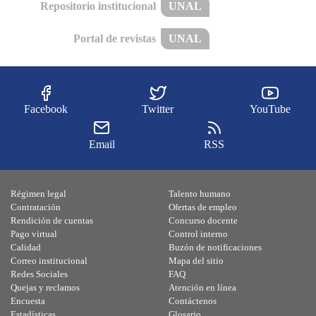
Repositorio institucional
UNAL
Portal de revistas
UNAL
Facebook
Twitter
YouTube
Email
RSS
Régimen legal
Talento humano
Contratación
Ofertas de empleo
Rendición de cuentas
Concurso docente
Pago virtual
Control interno
Calidad
Buzón de notificaciones
Correo institucional
Mapa del sitio
Redes Sociales
FAQ
Quejas y reclamos
Atención en línea
Encuesta
Contáctenos
Estadísticas
Glosario