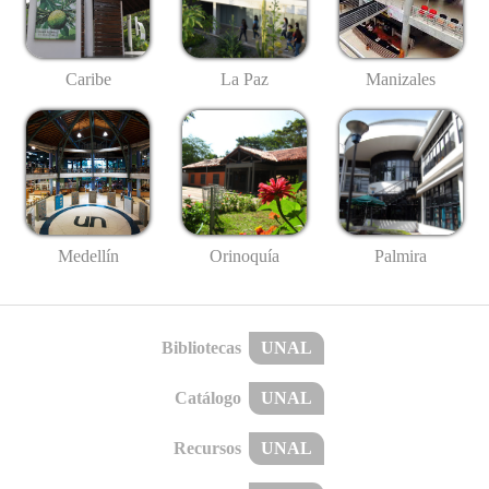
Caribe
La Paz
Manizales
Medellín
Palmira
Orinoquía
Bibliotecas
UNAL
Catálogo
UNAL
Recursos
UNAL