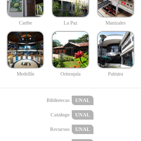
Caribe
La Paz
Manizales
Medellín
Palmira
Orinoquía
Bibliotecas
UNAL
Catálogo
UNAL
Recursos
UNAL