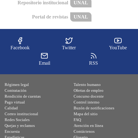
Repositorio institucional
UNAL
Portal de revistas
UNAL
Facebook
Twitter
YouTube
Email
RSS
Régimen legal
Talento humano
Contratación
Ofertas de empleo
Rendición de cuentas
Concurso docente
Pago virtual
Control interno
Calidad
Buzón de notificaciones
Correo institucional
Mapa del sitio
Redes Sociales
FAQ
Quejas y reclamos
Atención en línea
Encuesta
Contáctenos
Estadísticas
Glosario