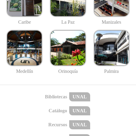
Caribe
La Paz
Manizales
Medellín
Palmira
Orinoquía
Bibliotecas
UNAL
Catálogo
UNAL
Recursos
UNAL