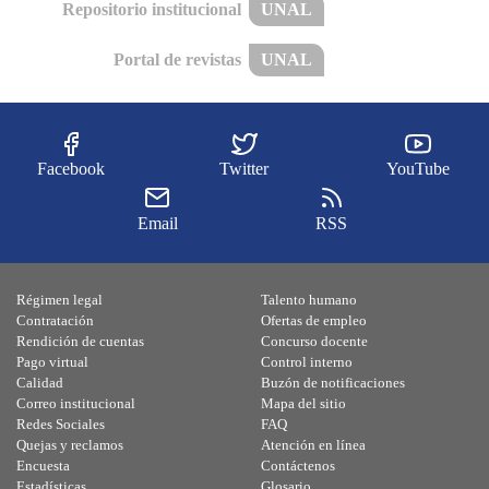
Repositorio institucional
UNAL
Portal de revistas
UNAL
Facebook
Twitter
YouTube
Email
RSS
Régimen legal
Talento humano
Contratación
Ofertas de empleo
Rendición de cuentas
Concurso docente
Pago virtual
Control interno
Calidad
Buzón de notificaciones
Correo institucional
Mapa del sitio
Redes Sociales
FAQ
Quejas y reclamos
Atención en línea
Encuesta
Contáctenos
Estadísticas
Glosario