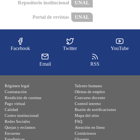
Repositorio institucional
UNAL
Portal de revistas
UNAL
Facebook
Twitter
YouTube
Email
RSS
Régimen legal
Talento humano
Contratación
Ofertas de empleo
Rendición de cuentas
Concurso docente
Pago virtual
Control interno
Calidad
Buzón de notificaciones
Correo institucional
Mapa del sitio
Redes Sociales
FAQ
Quejas y reclamos
Atención en línea
Encuesta
Contáctenos
Estadísticas
Glosario