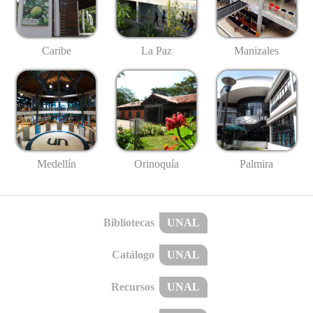
Caribe
La Paz
Manizales
Medellín
Palmira
Orinoquía
Bibliotecas
UNAL
Catálogo
UNAL
Recursos
UNAL