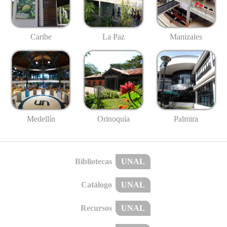
Caribe
La Paz
Manizales
Medellín
Palmira
Orinoquía
Bibliotecas
UNAL
Catálogo
UNAL
Recursos
UNAL