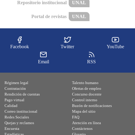
Repositorio institucional
UNAL
Portal de revistas
UNAL
Facebook
Twitter
YouTube
Email
RSS
Régimen legal
Talento humano
Contratación
Ofertas de empleo
Rendición de cuentas
Concurso docente
Pago virtual
Control interno
Calidad
Buzón de notificaciones
Correo institucional
Mapa del sitio
Redes Sociales
FAQ
Quejas y reclamos
Atención en línea
Encuesta
Contáctenos
Estadísticas
Glosario