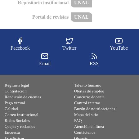
Repositorio institucional
UNAL
Portal de revistas
UNAL
Facebook
Twitter
YouTube
Email
RSS
Régimen legal
Talento humano
Contratación
Ofertas de empleo
Rendición de cuentas
Concurso docente
Pago virtual
Control interno
Calidad
Buzón de notificaciones
Correo institucional
Mapa del sitio
Redes Sociales
FAQ
Quejas y reclamos
Atención en línea
Encuesta
Contáctenos
Estadísticas
Glosario