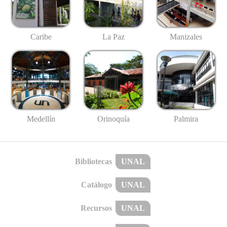
Caribe
La Paz
Manizales
Medellín
Palmira
Orinoquía
Bibliotecas
UNAL
Catálogo
UNAL
Recursos
UNAL