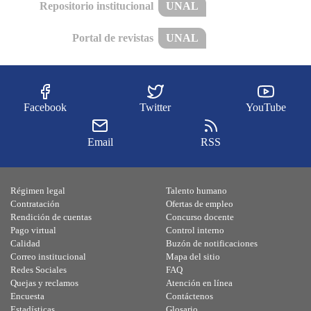
Repositorio institucional
UNAL
Portal de revistas
UNAL
Facebook
Twitter
YouTube
Email
RSS
Régimen legal
Talento humano
Contratación
Ofertas de empleo
Rendición de cuentas
Concurso docente
Pago virtual
Control interno
Calidad
Buzón de notificaciones
Correo institucional
Mapa del sitio
Redes Sociales
FAQ
Quejas y reclamos
Atención en línea
Encuesta
Contáctenos
Estadísticas
Glosario