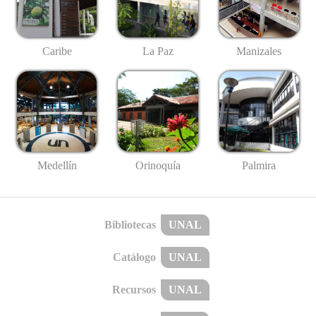
Caribe
La Paz
Manizales
Medellín
Palmira
Orinoquía
Bibliotecas
UNAL
Catálogo
UNAL
Recursos
UNAL