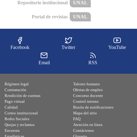
Repositorio institucional
UNAL
Portal de revistas
UNAL
Facebook
Twitter
YouTube
Email
RSS
Régimen legal
Talento humano
Contratación
Ofertas de empleo
Rendición de cuentas
Concurso docente
Pago virtual
Control interno
Calidad
Buzón de notificaciones
Correo institucional
Mapa del sitio
Redes Sociales
FAQ
Quejas y reclamos
Atención en línea
Encuesta
Contáctenos
Estadísticas
Glosario