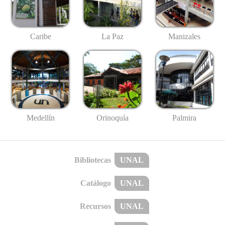
Caribe
La Paz
Manizales
Medellín
Palmira
Orinoquía
Bibliotecas
UNAL
Catálogo
UNAL
Recursos
UNAL