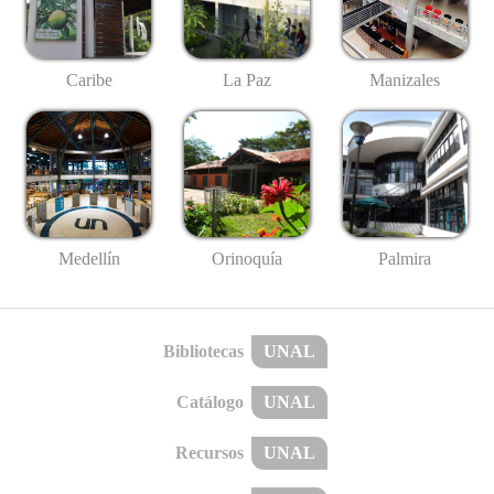
Caribe
La Paz
Manizales
Medellín
Palmira
Orinoquía
Bibliotecas
UNAL
Catálogo
UNAL
Recursos
UNAL