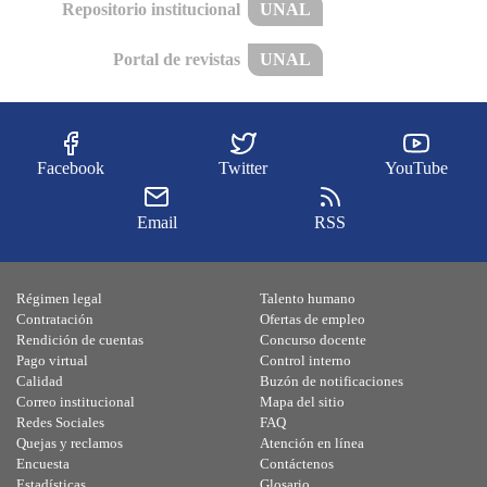
Repositorio institucional
UNAL
Portal de revistas
UNAL
Facebook
Twitter
YouTube
Email
RSS
Régimen legal
Talento humano
Contratación
Ofertas de empleo
Rendición de cuentas
Concurso docente
Pago virtual
Control interno
Calidad
Buzón de notificaciones
Correo institucional
Mapa del sitio
Redes Sociales
FAQ
Quejas y reclamos
Atención en línea
Encuesta
Contáctenos
Estadísticas
Glosario