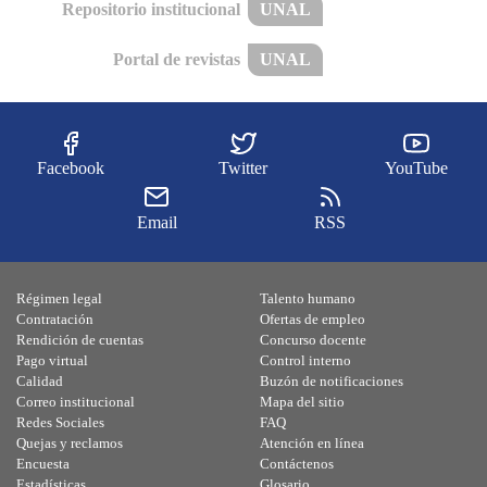
Repositorio institucional
UNAL
Portal de revistas
UNAL
Facebook
Twitter
YouTube
Email
RSS
Régimen legal
Talento humano
Contratación
Ofertas de empleo
Rendición de cuentas
Concurso docente
Pago virtual
Control interno
Calidad
Buzón de notificaciones
Correo institucional
Mapa del sitio
Redes Sociales
FAQ
Quejas y reclamos
Atención en línea
Encuesta
Contáctenos
Estadísticas
Glosario