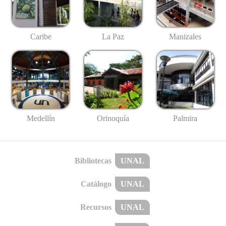
Caribe
La Paz
Manizales
Medellín
Palmira
Orinoquía
Bibliotecas
UNAL
Catálogo
UNAL
Recursos
UNAL