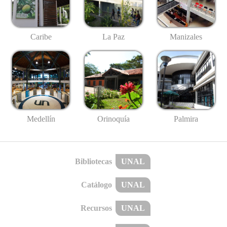
Caribe
La Paz
Manizales
Medellín
Palmira
Orinoquía
Bibliotecas
UNAL
Catálogo
UNAL
Recursos
UNAL