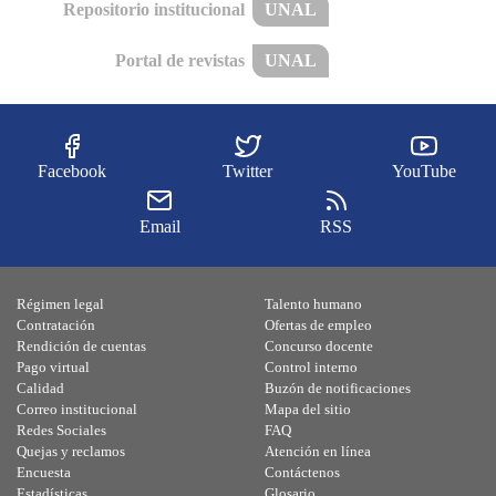
Repositorio institucional
UNAL
Portal de revistas
UNAL
Facebook
Twitter
YouTube
Email
RSS
Régimen legal
Talento humano
Contratación
Ofertas de empleo
Rendición de cuentas
Concurso docente
Pago virtual
Control interno
Calidad
Buzón de notificaciones
Correo institucional
Mapa del sitio
Redes Sociales
FAQ
Quejas y reclamos
Atención en línea
Encuesta
Contáctenos
Estadísticas
Glosario