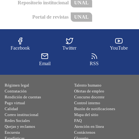
Repositorio institucional
UNAL
Portal de revistas
UNAL
Facebook
Twitter
YouTube
Email
RSS
Régimen legal
Talento humano
Contratación
Ofertas de empleo
Rendición de cuentas
Concurso docente
Pago virtual
Control interno
Calidad
Buzón de notificaciones
Correo institucional
Mapa del sitio
Redes Sociales
FAQ
Quejas y reclamos
Atención en línea
Encuesta
Contáctenos
Estadísticas
Glosario