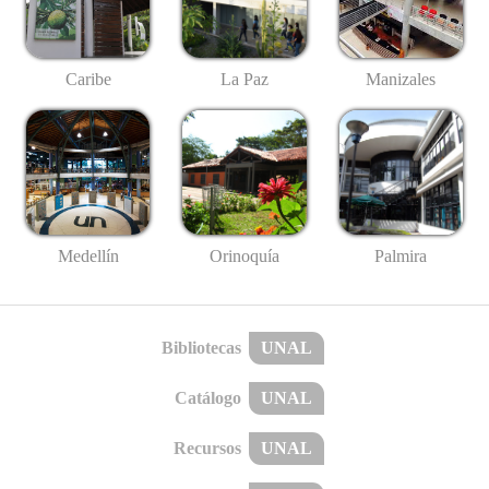
Caribe
La Paz
Manizales
Medellín
Palmira
Orinoquía
Bibliotecas
UNAL
Catálogo
UNAL
Recursos
UNAL