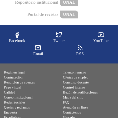
Repositorio institucional
UNAL
Portal de revistas
UNAL
Facebook
Twitter
YouTube
Email
RSS
Régimen legal
Talento humano
Contratación
Ofertas de empleo
Rendición de cuentas
Concurso docente
Pago virtual
Control interno
Calidad
Buzón de notificaciones
Correo institucional
Mapa del sitio
Redes Sociales
FAQ
Quejas y reclamos
Atención en línea
Encuesta
Contáctenos
Estadísticas
Glosario