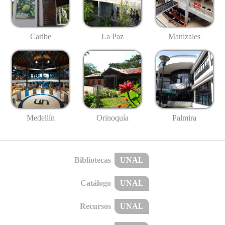
Caribe
La Paz
Manizales
Medellín
Palmira
Orinoquía
Bibliotecas
UNAL
Catálogo
UNAL
Recursos
UNAL