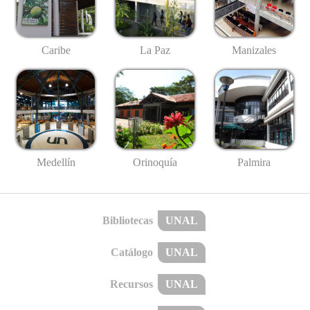
Caribe
La Paz
Manizales
Medellín
Palmira
Orinoquía
Bibliotecas
UNAL
Catálogo
UNAL
Recursos
UNAL