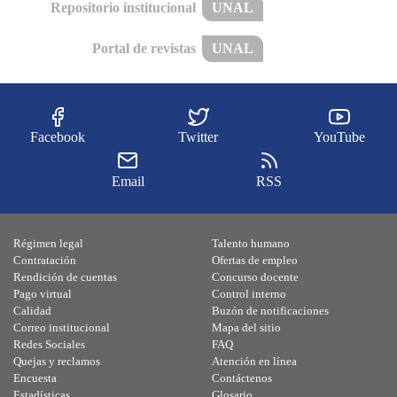
Repositorio institucional
UNAL
Portal de revistas
UNAL
Facebook
Twitter
YouTube
Email
RSS
Régimen legal
Talento humano
Contratación
Ofertas de empleo
Rendición de cuentas
Concurso docente
Pago virtual
Control interno
Calidad
Buzón de notificaciones
Correo institucional
Mapa del sitio
Redes Sociales
FAQ
Quejas y reclamos
Atención en línea
Encuesta
Contáctenos
Estadísticas
Glosario