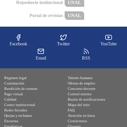
Repositorio institucional
UNAL
Portal de revistas
UNAL
Facebook
Twitter
YouTube
Email
RSS
Régimen legal
Talento humano
Contratación
Ofertas de empleo
Rendición de cuentas
Concurso docente
Pago virtual
Control interno
Calidad
Buzón de notificaciones
Correo institucional
Mapa del sitio
Redes Sociales
FAQ
Quejas y reclamos
Atención en línea
Encuesta
Contáctenos
Estadísticas
Glosario