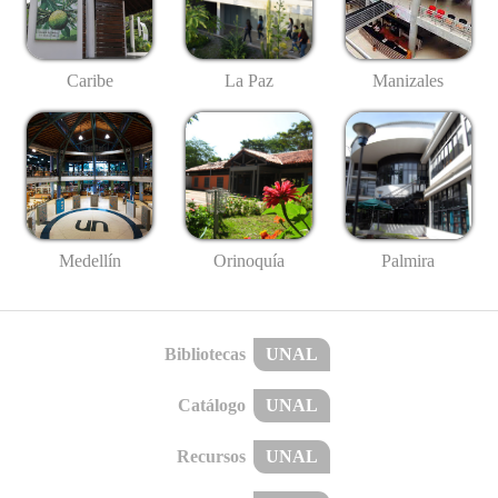
Caribe
La Paz
Manizales
Medellín
Palmira
Orinoquía
Bibliotecas
UNAL
Catálogo
UNAL
Recursos
UNAL