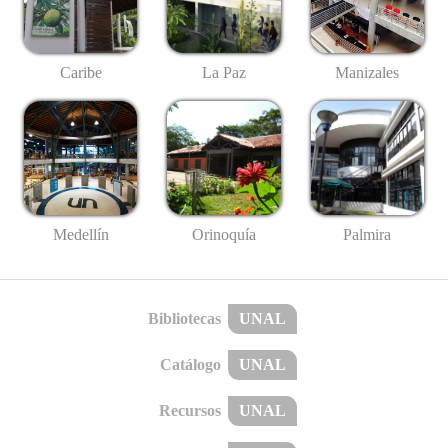
Caribe
La Paz
Manizales
Medellín
Palmira
Orinoquía
Bibliotecas
UNAL
Catálogo
UNAL
Recursos
UNAL