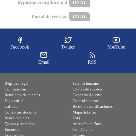
Repositorio institucional
UNAL
Portal de revistas
UNAL
Facebook
Twitter
YouTube
Email
RSS
Régimen legal
Talento humano
Contratación
Ofertas de empleo
Rendición de cuentas
Concurso docente
Pago virtual
Control interno
Calidad
Buzón de notificaciones
Correo institucional
Mapa del sitio
Redes Sociales
FAQ
Quejas y reclamos
Atención en línea
Encuesta
Contáctenos
Estadísticas
Glosario