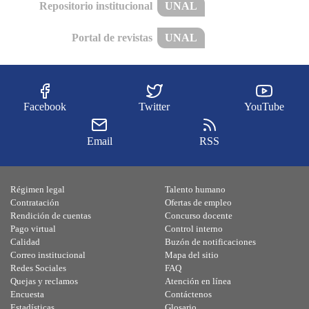
Repositorio institucional
UNAL
Portal de revistas
UNAL
Facebook
Twitter
YouTube
Email
RSS
Régimen legal
Talento humano
Contratación
Ofertas de empleo
Rendición de cuentas
Concurso docente
Pago virtual
Control interno
Calidad
Buzón de notificaciones
Correo institucional
Mapa del sitio
Redes Sociales
FAQ
Quejas y reclamos
Atención en línea
Encuesta
Contáctenos
Estadísticas
Glosario