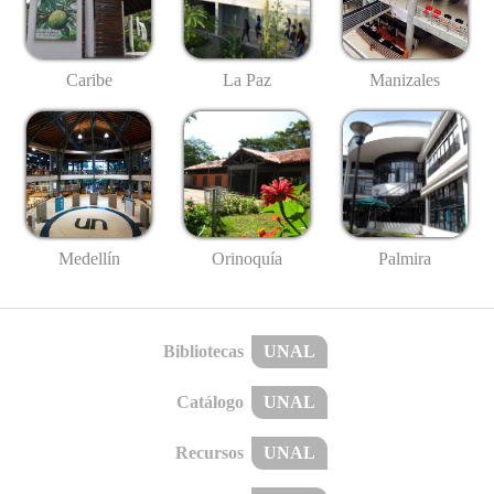
Caribe
La Paz
Manizales
Medellín
Palmira
Orinoquía
Bibliotecas
UNAL
Catálogo
UNAL
Recursos
UNAL