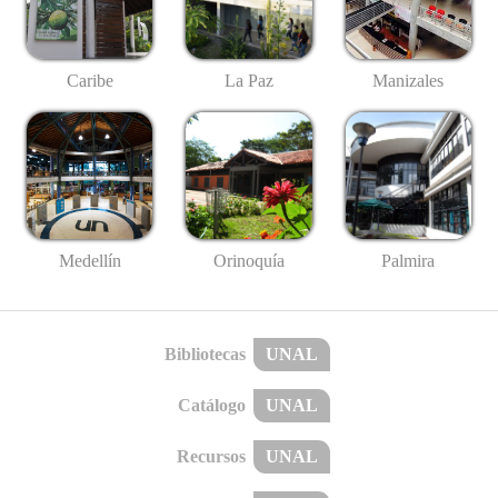
Caribe
La Paz
Manizales
Medellín
Palmira
Orinoquía
Bibliotecas
UNAL
Catálogo
UNAL
Recursos
UNAL