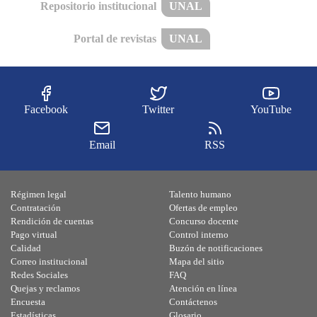
Repositorio institucional
UNAL
Portal de revistas
UNAL
Facebook
Twitter
YouTube
Email
RSS
Régimen legal
Talento humano
Contratación
Ofertas de empleo
Rendición de cuentas
Concurso docente
Pago virtual
Control interno
Calidad
Buzón de notificaciones
Correo institucional
Mapa del sitio
Redes Sociales
FAQ
Quejas y reclamos
Atención en línea
Encuesta
Contáctenos
Estadísticas
Glosario