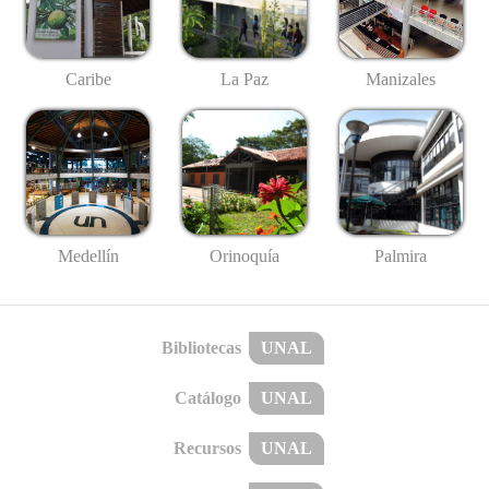
Caribe
La Paz
Manizales
Medellín
Palmira
Orinoquía
Bibliotecas
UNAL
Catálogo
UNAL
Recursos
UNAL