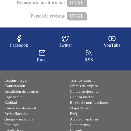
Repositorio institucional
UNAL
Portal de revistas
UNAL
Facebook
Twitter
YouTube
Email
RSS
Régimen legal
Talento humano
Contratación
Ofertas de empleo
Rendición de cuentas
Concurso docente
Pago virtual
Control interno
Calidad
Buzón de notificaciones
Correo institucional
Mapa del sitio
Redes Sociales
FAQ
Quejas y reclamos
Atención en línea
Encuesta
Contáctenos
Estadísticas
Glosario