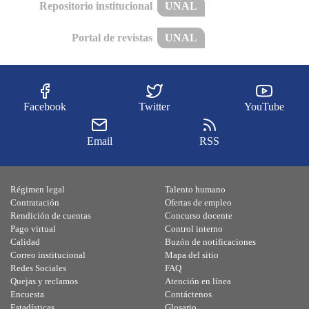
Repositorio institucional
UNAL
Portal de revistas
UNAL
Facebook
Twitter
YouTube
Email
RSS
Régimen legal
Talento humano
Contratación
Ofertas de empleo
Rendición de cuentas
Concurso docente
Pago virtual
Control interno
Calidad
Buzón de notificaciones
Correo institucional
Mapa del sitio
Redes Sociales
FAQ
Quejas y reclamos
Atención en línea
Encuesta
Contáctenos
Estadísticas
Glosario