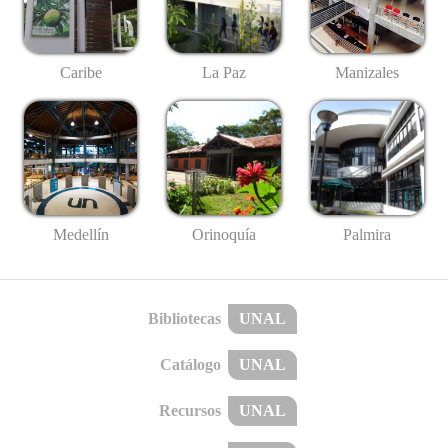
Caribe
La Paz
Manizales
Medellín
Palmira
Orinoquía
Bibliotecas
UNAL
Catálogo
UNAL
Recursos
UNAL