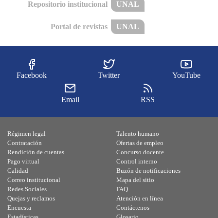
Repositorio institucional
UNAL
Portal de revistas
UNAL
Facebook
Twitter
YouTube
Email
RSS
Régimen legal
Talento humano
Contratación
Ofertas de empleo
Rendición de cuentas
Concurso docente
Pago virtual
Control interno
Calidad
Buzón de notificaciones
Correo institucional
Mapa del sitio
Redes Sociales
FAQ
Quejas y reclamos
Atención en línea
Encuesta
Contáctenos
Estadísticas
Glosario