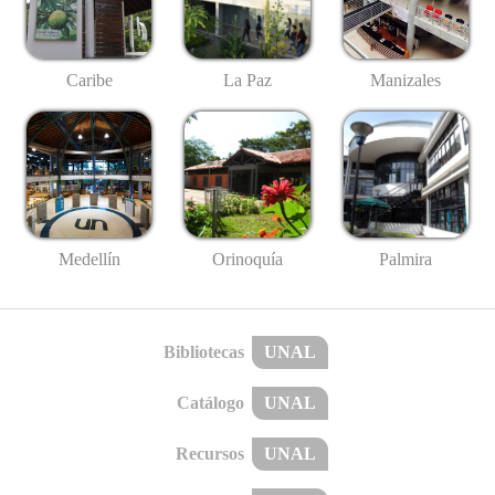
Caribe
La Paz
Manizales
Medellín
Palmira
Orinoquía
Bibliotecas
UNAL
Catálogo
UNAL
Recursos
UNAL