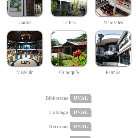
Caribe
La Paz
Manizales
Medellín
Palmira
Orinoquía
Bibliotecas
UNAL
Catálogo
UNAL
Recursos
UNAL