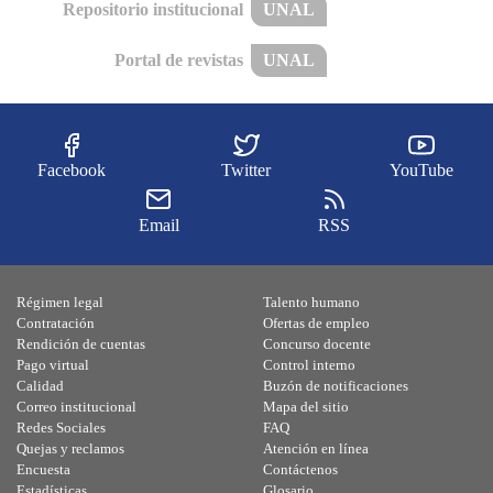
Repositorio institucional
UNAL
Portal de revistas
UNAL
Facebook
Twitter
YouTube
Email
RSS
Régimen legal
Talento humano
Contratación
Ofertas de empleo
Rendición de cuentas
Concurso docente
Pago virtual
Control interno
Calidad
Buzón de notificaciones
Correo institucional
Mapa del sitio
Redes Sociales
FAQ
Quejas y reclamos
Atención en línea
Encuesta
Contáctenos
Estadísticas
Glosario