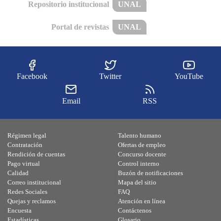
Repositorio institucional
UNAL
Portal de revistas
UNAL
Facebook
Twitter
YouTube
Email
RSS
Régimen legal
Talento humano
Contratación
Ofertas de empleo
Rendición de cuentas
Concurso docente
Pago virtual
Control interno
Calidad
Buzón de notificaciones
Correo institucional
Mapa del sitio
Redes Sociales
FAQ
Quejas y reclamos
Atención en línea
Encuesta
Contáctenos
Estadísticas
Glosario