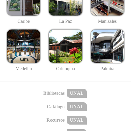
Caribe
La Paz
Manizales
Medellín
Palmira
Orinoquía
Bibliotecas
UNAL
Catálogo
UNAL
Recursos
UNAL