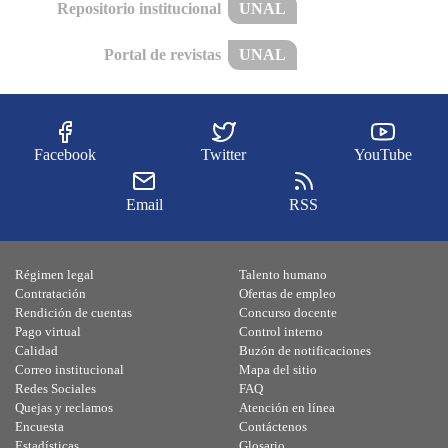
Repositorio institucional
UNAL
Portal de revistas
UNAL
Facebook
Twitter
YouTube
Email
RSS
Régimen legal
Talento humano
Contratación
Ofertas de empleo
Rendición de cuentas
Concurso docente
Pago virtual
Control interno
Calidad
Buzón de notificaciones
Correo institucional
Mapa del sitio
Redes Sociales
FAQ
Quejas y reclamos
Atención en línea
Encuesta
Contáctenos
Estadísticas
Glosario