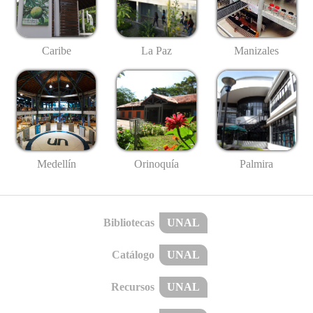
Caribe
La Paz
Manizales
Medellín
Palmira
Orinoquía
Bibliotecas
UNAL
Catálogo
UNAL
Recursos
UNAL