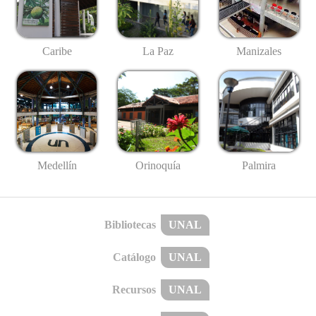
Caribe
La Paz
Manizales
Medellín
Palmira
Orinoquía
Bibliotecas
UNAL
Catálogo
UNAL
Recursos
UNAL