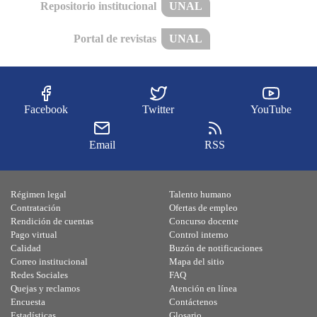
Repositorio institucional
UNAL
Portal de revistas
UNAL
Facebook
Twitter
YouTube
Email
RSS
Régimen legal
Talento humano
Contratación
Ofertas de empleo
Rendición de cuentas
Concurso docente
Pago virtual
Control interno
Calidad
Buzón de notificaciones
Correo institucional
Mapa del sitio
Redes Sociales
FAQ
Quejas y reclamos
Atención en línea
Encuesta
Contáctenos
Estadísticas
Glosario