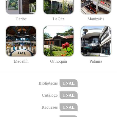
Caribe
La Paz
Manizales
Medellín
Palmira
Orinoquía
Bibliotecas
UNAL
Catálogo
UNAL
Recursos
UNAL