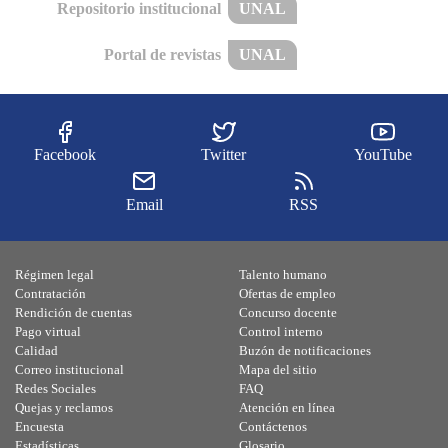
Repositorio institucional
UNAL
Portal de revistas
UNAL
Facebook
Twitter
YouTube
Email
RSS
Régimen legal
Talento humano
Contratación
Ofertas de empleo
Rendición de cuentas
Concurso docente
Pago virtual
Control interno
Calidad
Buzón de notificaciones
Correo institucional
Mapa del sitio
Redes Sociales
FAQ
Quejas y reclamos
Atención en línea
Encuesta
Contáctenos
Estadísticas
Glosario