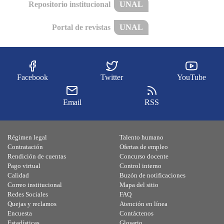
Repositorio institucional
UNAL
Portal de revistas
UNAL
Facebook
Twitter
YouTube
Email
RSS
Régimen legal
Talento humano
Contratación
Ofertas de empleo
Rendición de cuentas
Concurso docente
Pago virtual
Control interno
Calidad
Buzón de notificaciones
Correo institucional
Mapa del sitio
Redes Sociales
FAQ
Quejas y reclamos
Atención en línea
Encuesta
Contáctenos
Estadísticas
Glosario