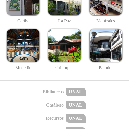
Caribe
La Paz
Manizales
Medellín
Palmira
Orinoquía
Bibliotecas
UNAL
Catálogo
UNAL
Recursos
UNAL