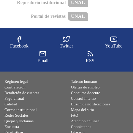
Repositorio institucional
UNAL
Portal de revistas
UNAL
Facebook
Twitter
YouTube
Email
RSS
Régimen legal
Talento humano
Contratación
Ofertas de empleo
Rendición de cuentas
Concurso docente
Pago virtual
Control interno
Calidad
Buzón de notificaciones
Correo institucional
Mapa del sitio
Redes Sociales
FAQ
Quejas y reclamos
Atención en línea
Encuesta
Contáctenos
Estadísticas
Glosario