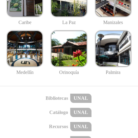
Caribe
La Paz
Manizales
Medellín
Palmira
Orinoquía
Bibliotecas
UNAL
Catálogo
UNAL
Recursos
UNAL