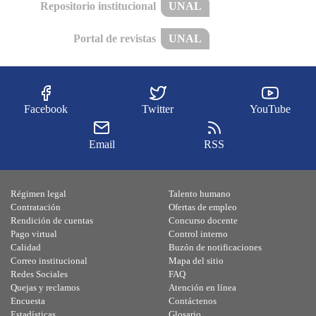
Repositorio institucional
UNAL
Portal de revistas
UNAL
Facebook
Twitter
YouTube
Email
RSS
Régimen legal
Talento humano
Contratación
Ofertas de empleo
Rendición de cuentas
Concurso docente
Pago virtual
Control interno
Calidad
Buzón de notificaciones
Correo institucional
Mapa del sitio
Redes Sociales
FAQ
Quejas y reclamos
Atención en línea
Encuesta
Contáctenos
Estadísticas
Glosario