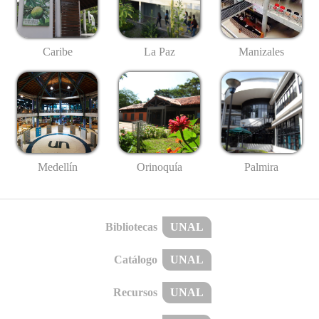
Caribe
La Paz
Manizales
Medellín
Palmira
Orinoquía
Bibliotecas
UNAL
Catálogo
UNAL
Recursos
UNAL