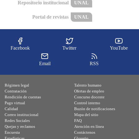
Repositorio institucional
UNAL
Portal de revistas
UNAL
Facebook
Twitter
YouTube
Email
RSS
Régimen legal
Talento humano
Contratación
Ofertas de empleo
Rendición de cuentas
Concurso docente
Pago virtual
Control interno
Calidad
Buzón de notificaciones
Correo institucional
Mapa del sitio
Redes Sociales
FAQ
Quejas y reclamos
Atención en línea
Encuesta
Contáctenos
Estadísticas
Glosario