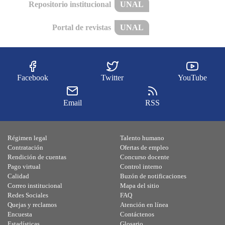
Repositorio institucional
UNAL
Portal de revistas
UNAL
Facebook
Twitter
YouTube
Email
RSS
Régimen legal
Talento humano
Contratación
Ofertas de empleo
Rendición de cuentas
Concurso docente
Pago virtual
Control interno
Calidad
Buzón de notificaciones
Correo institucional
Mapa del sitio
Redes Sociales
FAQ
Quejas y reclamos
Atención en línea
Encuesta
Contáctenos
Estadísticas
Glosario