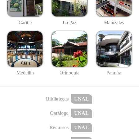
Caribe
La Paz
Manizales
Medellín
Palmira
Orinoquía
Bibliotecas
UNAL
Catálogo
UNAL
Recursos
UNAL